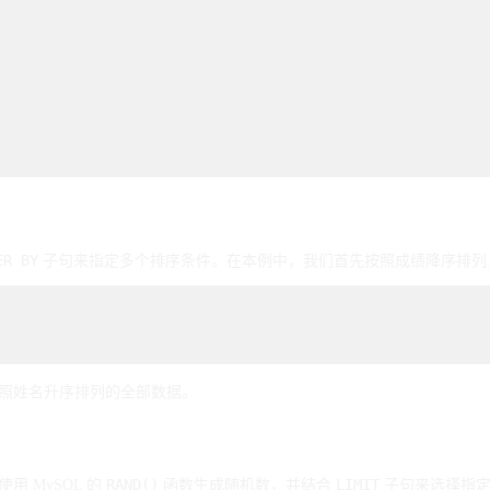
ER BY
子句来指定多个排序条件。在本例中，我们首先按照成绩降序排列，然后按照姓名升序
照姓名升序排列的全部数据。
RAND()
LIMIT
 MySQL 的
函数生成随机数，并结合
子句来选择指定数量的数