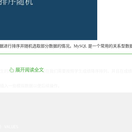
据进行排序并随机选取部分数据的情况。
MySQL
是一个常用的关系型数据库管理系统，提供了丰富的排序和查询功能，可以满足这种需求。本文
展开阅读全文
绩信息。现在我们需要按照学生成绩降序排列，并且在成绩相同时按照姓名升序排列，然后选取其中的前 10 条数据进
插入一些模拟数据以便后续操作。
 VALUES
