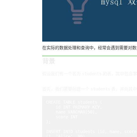
在实际的数据处理和查询中，经常会遇到需要对数
背景
students
假设我们有一个名为
的表，其中包含学生的姓名和成
students
首先，我们需要创建一个
表，并向其中
CREATE TABLE students (

    id INT PRIMARY KEY,

    name VARCHAR(50),

    score INT

);

INSERT INTO students (id, name, score)
(1, 'Alice', 90),
