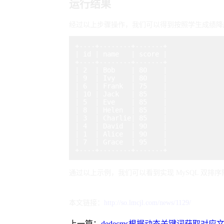
运行结果
+----+--------+-------+

| id | name   | score |

+----+--------+-------+

| 2  | Bob    | 80    |

| 9  | Ivy    | 80    |

| 6  | Frank  | 75    |

| 10 | Jack   | 85    |

| 5  | Eve    | 85    |

| 8  | Helen  | 85    |

| 3  | Charlie| 85    |

| 4  | David  | 90    |

| 1  | Alice  | 90    |

| 7  | Grace  | 95    |

本文链接：
http://so.lmcjl.com/news/1129/
上一篇：
dedecms根据动态关键词获取对