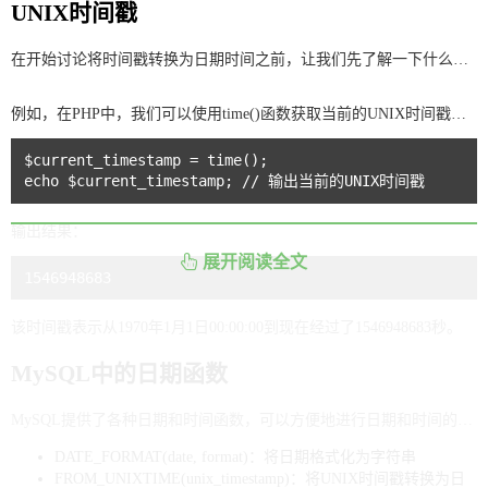
UNIX时间戳
在开始讨论将时间戳转换为日期时间之前，让我们先了解一下什么是UNIX时间戳。UNIX时间戳表示自1970年1月1日00:00:00以来经过的秒数。在
例如，在PHP中，我们可以使用time()函数获取当前的UNIX时间戳，如下所示：
$current_timestamp = time();

输出结果：
展开阅读全文
该时间戳表示从1970年1月1日00:00:00到现在经过了1546948683秒。
MySQL中的日期函数
MySQL提供了各种日期和时间函数，可以方便地进行日期和时间的转换、格式化和计算。下面是一些MySQL中常用的日期函数：
DATE_FORMAT(date, format)：将日期格式化为字符串
FROM_UNIXTIME(unix_timestamp)：将UNIX时间戳转换为日