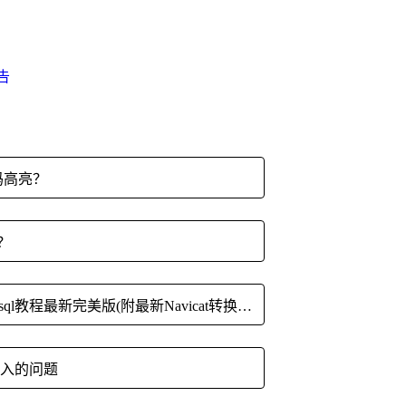
告
码高亮？
？
6.Pbootcms默认sqlite数据库转mysql教程最新完美版(附最新Navicat转换软件)
l注入的问题