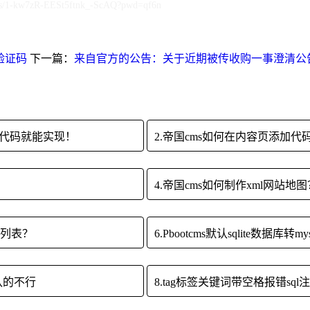
om/s/1-kw7zR-EESt5ftnk_-ScAQ?pwd=qf6n
示验证码
下一篇：
来自官方的公告：关于近期被传收购一事澄清公
两句代码就能实现！
2.帝国cms如何在内容页添加代
4.帝国cms如何制作xml网站地图
荐列表？
默认的不行
8.tag标签关键词带空格报错sq