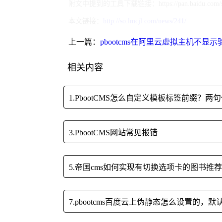
附文中提到的工具下载链接：
https://pan.baidu.c
本文链接：
http://so.lmcjl.com/news/241/
上一篇：
pbootcms在阿里云虚拟主机不显
相关内容
1.PbootCMS怎么自定义模板标签前缀？
3.PbootCMS网站常见报错
5.帝国cms如何实现有切换选项卡的图书推
7.pbootcms百度云上伪静态怎么设置的，