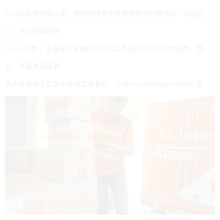
Shopee店铺分成三类，按照店铺考评数据晋升分为普通店、优选店、商城店。Lazda店铺也分为三类：针对普通商户的普通店，有自有商标和优质商户的品牌旗舰店，适用于知名品牌手机等电子产品的官方自营店，这里也叫LAZMALL。
八、平台回款时间
Lazada回款，无需等买家确认收货之后再等待一段时间才回款，而是只要物流显示妥投之后即会回款，收款方式主要有payoneer和Alipay两种方式。Shopee的回款时间则是半个月左右，每个月会有两个回款周期，相对比较长一些，收款方式主要有PingPong、Payoneer及Lianlian Pay。
九、主营类目重叠
两大平台的主营类目是高度重叠的，毕竟Lazada和Shopee的用户及市场本身就是高度重叠。两大平台经营类目39%为生活用品、38%为电子产品、7%为时尚商品。同时，两大平台的用户，有60%至70%都是年轻女性。