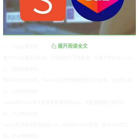
展开阅读全文
一、平台流量表现
两个平台流量平分秋色，市场和用户高度重叠，如果不含台湾，Lazada整体流量更大，若包含台湾跟巴西，则Shopee流量更大。总体而言，Shopee和Lazada两大平台流量表现各有特色。
二、品牌战略不同
两大平台对比来说，Shopee的品牌策略更像国内的淘宝，走的是C店路线，更为突出产品的价格优势，图片的形式多样，而Lazada更倾向于走高端形象路线，更为重视引导卖家突出自己的品牌，强调图片的专业规范，在品牌策略风格上与速卖通较为相似。
三、订单佣金费率
Lazada和Shopee都不需要卖家缴纳保证金，但需要缴纳订单佣金，费率有所不同。Lazada的订单佣金费率为4%左右，同时还需要根据不同的站点缴纳相应的国家费率，在6%-12%，还有2%的交易手续费。Shopee对于新卖家，前三个月是免佣金的，之后会收取4%-6%的佣金，以及2%的交易手续费。
四、平台物流时效
Lazada物流采用官方物流LGS，时效在10左右签收。要求48小时之内填写物流跟踪号，并在订单产生后5天内将货物寄到义乌或者深圳仓，平台会负责运输。当然，卖家也可以选择海外仓。Shopee卖家可以使用官方物流SLS，也可以自选物流。并且，卖家可以自己设定发货期是3天或者7天。
五、平台发展模式