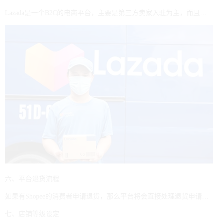
Lazada是一个B2C的电商平台，主要是第三方卖家入驻为主，而且对卖家的要求比较高，适合一些有一定规模的卖家入驻开店。Shopee现在逐渐往B2C模式发展，其主要的发展中心是移动端，目前跟早期的淘宝比较像，比较适合中小卖家入驻开店。
六、平台退货流程
如果有Shopee的消费者申请退货，那么平台将会直接处理退货申请，简单快捷。但是收到退货申请后，将会使用DRTM（Direct Return to Merchant）直接退货至商家的方式来履行订单，这不仅使整个流程变得更加复杂，而且还增加了退货处理的时间。
七、店铺等级设定