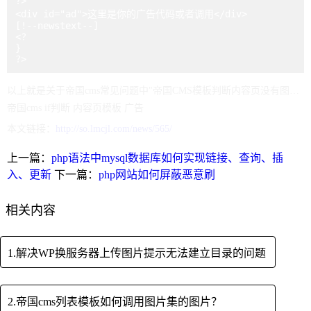
?>

<div id="ad">这里是你的广告代码或者调用</div>

[!--newstext--]

<?

}

?>
以上就是关于帝国cms常见问题中"帝国CMS模板判断内容页没有图片时显示广告"的全部内容，如果有遇到
帝国cms
if判断
内容页模板
广告
本文链接：
http://so.lmcjl.com/news/565/
上一篇：
php语法中mysql数据库如何实现链接、查询、插
入、更新
下一篇：
php网站如何屏蔽恶意刷
相关内容
1.解决WP换服务器上传图片提示无法建立目录的问题
2.帝国cms列表模板如何调用图片集的图片？