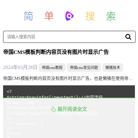
帝国CMS模板判断内容页没有图片时显示广告
2024年03月28日
帝国cms教程
帝国cms常见问题
懒猪技术
帝国CMS模板判断内容页没有图片时显示广告，也是懒猪在使用帝国cms程序过程中经常会遇到的。下面是懒猪模板网整理的关于本篇内容在“帝国cms调用教程”中的解决方案和思路，方便新手站长们在利用帝国cms建网站的时候，可以少走一些弯路。
<?

$string=$navinfor['newstext'];//内容字段

$some="<img ";

$num=explode($some,$string);

展开阅读全文
if(count($num)>1){//判断内容中是否有图片

?>

[!--newstext--]

<?

}else{
