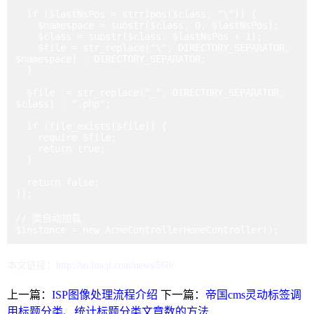
  if ($lastNsPos = strripos($class, "\")) {

    $namespace = substr($class, 0, $lastNsPos);

    $class = substr($class, $lastNsPos + 1);

    $file = str_replace("\", DIRECTORY_SEPARATOR, 
$namespace) . DIRECTORY_SEPARATOR;

  }

  $file .= str_replace("_", DIRECTORY_SEPARATOR, 
$class) . ".php";

  if (file_exists($file)) {

    require $file;

    return true;

  }

  return false;

});

// 类自动加载

本文链接：
http://so.lmcjl.com/news/568/
上一篇：
ISP图像处理流程介绍
下一篇：
帝国cms灵动标签调
用标题分类、统计标题分类文章数的方法