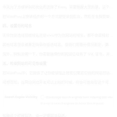
今天为了方便举例和优化而选择了Yoast。需要提醒大家的是，这个SEO插件不会帮助你直接优化网站，它只是让你知道进行哪些优化操作，网站的SEO实现会更加好。
在WordPress上安装插件的一个方法是登录到后台，然后在左侧菜单中的Add new插件页面：Plugins Add new。只要你在该页面搜索你想安装的插件，然后点击：install now。
四、设置你的域名
无论你是选择顶级域名还是www作为你网站的域名，都不会直接对你的SEO效果产生影响。然而，我们要做的是需要确保网站只能通过其中一个唯一的URL访问，因为这两个url被Google认为是不同的页面。
其他域名应该被重定向到你首选域名。但我们需要分情况而定，第一，如果你正在建立一个新网站，你可以自由选择带www或者不带的域名。第二，如果你想替换一个现有的网站，建议你一定要使用你曾经使用过的域名。
另外，特别说明一下，你需要确保你的网站已经有了 SSL 证书，并使用HTTPS配置。如果网站还没有安装证书，你需要和服务器提供商或开发人员联系并进行安装，或者寻求一个免费的Let’s Encrypt。这里也可以选择通过宝塔SSL申请免费版的 TrustAsia DV SSL CA - G5证书，有效期一年。
五、检查网站的可见性设置
在WordPress中，它提供了让你能够阻止搜索引擎索引你的网站的功能。如果你一旦开启这个功能，意味着网站不能获得排名。开发人员在网站开发过程中经常使用这种方法，以防止在页面和内容不完整的情况下站点被索引。
可想而知，当网站完成开发可以上线的时候，你会可能发现这个可见性设置仍然在“不可见”的状态，因此你需要检查网站的可见性设置下: Settings > Reading；在这里，你会在页面的底部看到一个勾选框：
如果这个框被勾选，请一定要取消勾选。