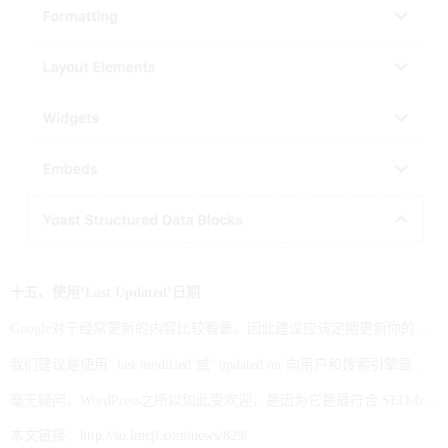
十五、使用‘Last Updated’日期
Google对于经常更新的内容比较看重。因此建议应该定期更新你的网站内容，以确保它始终是最新的而且相关度高的。但有一个经常问题很多站长都有疑问：是否应该改变网页或帖文的内容和原始发布日期，或者删除所有日期或其他一些内容以保持更新。
我们建议是使用‘ last modified’或‘ updated on’向用户和搜索引擎显示你的内容最后一次更新的时间，让他们相信信息是最新的且相关的。你可以很容易地使用 WP Last Modified Info 插件在你的 WordPress 页面和文章中添加最后修改 / 更新的信息。
毫无疑问，WordPress之所以如此受欢迎，是因为它是最符合 SEO-friendly 的 CMS 之一， 它不仅入门简单，而且我们只需要使用少量奇妙的插件，就很容易帮助我们实现整体的SEO策略，如果你正在使用 WordPress，你已经做出了一个明智的选择。按照本文的技巧，你将比你的竞争对手获得更好的排名优势。
本文链接：
http://so.lmcjl.com/news/829/