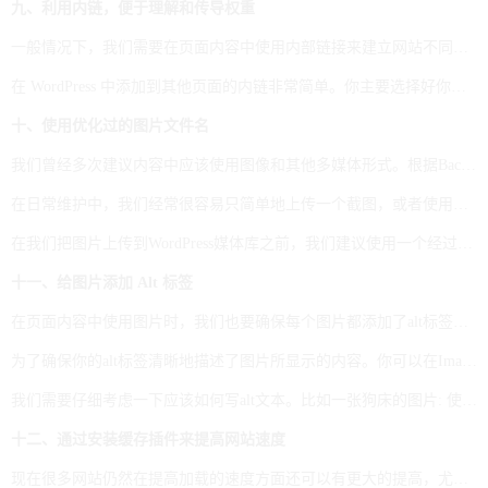
九、利用内链，便于理解和传导权重
一般情况下，我们需要在页面内容中使用内部链接来建立网站不同页面之间的相关性。另外通过外链接获得的权重也可以通过内链来传导。同时，内链也是并引导用户，帮助他们获得有效导航。
在 WordPress 中添加到其他页面的内链非常简单。你主要选择好你想要链接的文字内容(即内链接的锚文本) ，然后点击工具栏上的“Link”按钮，粘贴一个 URL 或搜索并填充网站内的某个页面即可。
十、使用优化过的图片文件名
我们曾经多次建议内容中应该使用图像和其他多媒体形式。根据Backlinko 的一项研究发现，如果在网页上使用至少一张图片，它会对排名产生一定影响。
在日常维护中，我们经常很容易只简单地上传一个截图，或者使用一个对于SEO来说没用的文件名。然而，这个小细节我们经常忽视的，但对于On-page优化来说，它应该重视的一个事项。
在我们把图片上传到WordPress媒体库之前，我们建议使用一个经过优化的文件名对图片进行命名，这有助于为页面提供一个的上下文连接。其实这个很简单， 只要确保图像的文件名反映了它所显示的内容。可以包含关键词比如：用 large-dog-bed.jpg 来代替 / image123.jpg。
十一、给图片添加 Alt 标签
在页面内容中使用图片时，我们也要确保每个图片都添加了alt标签。Alt tags不仅是一个网页内容可见度的一个重要元素，同时它也可以用于帮助视障用户使用屏幕阅读器理解图片内容，而且还有助于向搜索引擎提供图片的描述。
为了确保你的alt标签清晰地描述了图片所显示的内容。你可以在Image Settings设置部分中为WordPress中的任何图像添加 alt 文本。
我们需要仔细考虑一下应该如何写alt文本。比如一张狗床的图片: 使用的alt标签应该是：starry square dog bed，而不是：dog bed，尽可能描述清楚。并且建议每张图片使用的alt标签都是唯一不重复的。
十二、通过安装缓存插件来提高网站速度
现在很多网站仍然在提高加载的速度方面还可以有更大的提高，尤其是我们都知道一个网站的速度是一个强大的排名因素的时候。