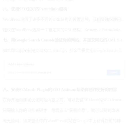
六、使用SEO友好的Permalinks结构
WordPress提供了许多不同的URL结构的设置选项，我们要确保使用的是对SEO最友好的设置。默认情况下，WordPress 使用像https://domain.com/?p=123这样的URL。这些 URL 对搜索引擎不友好，搜索引擎无法仅仅从URL开始理解页面内容。
建议在WordPress选择一个自定义的URL结构：Settings > Permalinks，对于大多数网站而言，使用Post name会更加适合。后面你只需点击“edit”按钮，你就可以输入你自定义的URL。
七、用Google Search Console验证你的网站，并提交网站的XML Sitemap
如果你以前没有提交过XML sitemap，那么你需要用Google Search Console来验证你的网站并提交。这里使用Yoast SEO插件会默认生成一个 XML sitemap文件，我们要将它提交给Google。
八、安装SEMrush Plugin的SEO Assistant帮助你创作更好的内容
在你开始创建或优化网站内容之前，可以安装SEMrush的SEO Assistant(也可以用作Google文档的add-on)。当你撰写内容或者审核内容的时候，这个插件会帮助你确保内容是以一种对 SEO 友好的方式撰写的，并且会根据你的网站在Google搜索引擎中的十大竞争对手给出一个关键词的推荐和分析。
只需输入你的目标关键字，然后点击“获取推荐”，就可以看到改进页面内容的建议列表。
毫无疑问，如果想让你的WordPress网站在Google中上获得靠前的排名，你需要确保你正在创作的内容是足够SEO友好和对用户有用的。SEO Writing Assistant可以帮助你确保网站的内容无论从主题内容和结构上都是对搜索引擎是友好的形式，同时也推荐更多的关键字，方便你用于以后工作的文章编辑中。