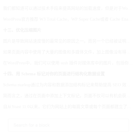
我们都知道可以通过技术手段来提高网站的加载速度，但是对于WordPress网站而言，提高速度最有效的方法之一就是使用缓存插件将页面缓存为静态文件。这些静态文件是为用户访问的时候服务的，当用户访问的时候，页面内容不需要再动态生成，这样可以显著提高网站的性能表现。
WordPress官方推荐 W3 Total Cache，WP Super Cache或者 Cache Enabler这三款插件，可以根据实际需要为你的网站安装。
十三、优化压缩图片
图片是导致网站速度慢的最常见的原因之一。而另一个已经被证明可以提高网站速度和性能的方法是优化压缩网站中的图片。
如果页面内容中使用了大量的图像和多媒体文件，加上图像没有得到适当的压缩和优化。那么页面的大小就会会明显增加。比如一个常见的情况：我们经常看到一些页面使用的图像文件大小比实际显示的图像大得多。这就说明他们并没有对图像进行压缩优化。
在WordPress中，我们可以使用 sush 插件对媒体库中的图片，包括你将要上传的图片在内的图像文件来进行快速优化压缩。
十四、用 Schema 标记对你的页面进行结构化数据设置
Schema markup通过为内容和数据添加结构标记来帮助提高 SEO 效果。它可以帮助谷歌理解页面内容，以不同的方式展示内容，从而提高搜索者的用户体验。
简而言之，通过在页面中添加上下文标记，页面不仅可以有机会获得更高的排名，而且当你的页面出现在SERP中的时候获得更多的点击机会。
自从Yoast 11.0以来，它们为网站上的每篇文章或每个页面都建立了一个完整的结构化视图。但是在一些特殊情况下，你想在 WordPress 中标记特定的内容模块。你也可以通过选择“ Yoast Structured Data Block”创建新内容模块进行实现。