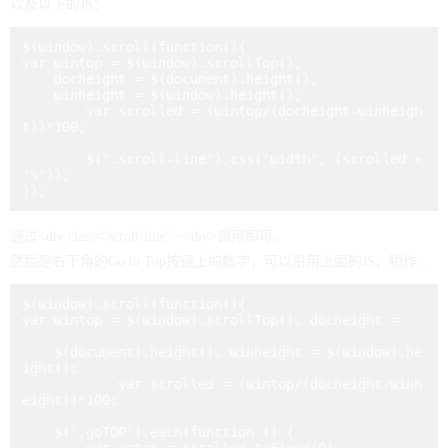
以及以下的JS：
$(window).scroll(function(){

var wintop = $(window).scrollTop(), 

    docheight = $(document).height(), 

    winheight = $(window).height();

        var scrolled = (wintop/(docheight-winheigh
t))*100;

        $('.scroll-line').css('width', (scrolled + 
'%'));

});
通过
<div class="scroll-line"></div>
调用即可。
然后是右下角的Go to Top按键上的数字，可以沿用上面的JS，稍作修改：
$(window).scroll(function(){

var wintop = $(window).scrollTop(), docheight = 

    $(document).height(), winheight = $(window).he
ight();

            var scrolled = (wintop/(docheight-winh
eight))*100;

    $('.goTOP').each(function () {
