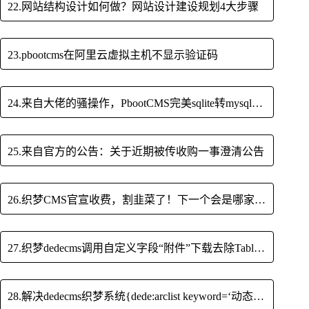
22.网站结构设计如何做？网站设计建设规划4大步骤
23.pbootcms在阿里云虚拟主机不显示验证码
24.来自大佬的骚操作，PbootCMS完美sqlite转mysql的简单方法（附转换工具）
25.来自官方的公告：关于近期被传收购一事澄清公告
26.织梦CMS官宣收费，割韭菜了！下一个会是哪家呢？
27.织梦dedecms调用自定义字段“附件”下载去除Table样式的修改方法
28.解决dedecms织梦系统{dede:arclist keyword=‘动态获取关键词‘}