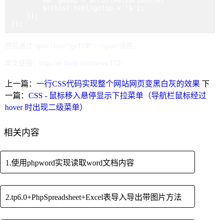
        var gotop = scrolled.toFixed(0)

        $(this).html(gotop + '%');

    });

});
然后通过
<span class="goTOP"></span>
调用。
本文链接：
http://so.lmcjl.com/news/172/
上一篇：
一行CSS代码实现整个网站网页变黑白灰的效果
下
一篇：
CSS - 鼠标移入悬停显示下拉菜单（导航栏鼠标经过
hover 时出现二级菜单）
相关内容
1.使用phpword实现读取word文档内容
2.tp6.0+PhpSpreadsheet+Excel表导入导出带图片方法