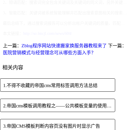
2、短语匹配：搜索词完全包含关键词及关键词的同义词，另外关键词的插入可以是前后倒序。
3、智能匹配：关键词被系统智能理解并匹配出搜索意图相关的搜索词，另外匹配模式可以触发核心词、短语、精确三种。
最后总结下，通过搜索词报告可以分析出帐户关键词的质量、匹配模式是否用的准确、关键词消费是否正常等问题。另外在设置匹配模式时，要根据行业和关键词定位来灵活运用，以求达到更高的展现和更高的转化，注意不断的尝试，灵活调整。
本文链接：
http://so.lmcjl.com/news/604/
上一篇：
Zblog程序网站快速搬家换服务器教程来了
下一篇：
医院营销模式与经营理念可从哪些方面入手？
相关内容
1.不得不收藏的帝国cms常用标签调用方法总结
2.帝国cms模板调用教程之——公共模板变量的使用方法
3.帝国CMS模板判断内容页没有图片时显示广告