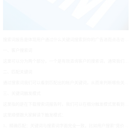
搜索词报告是体现用户通过什么关键词搜索到你的广告进而点击访问，所以通过搜索词报告的分析我们可以发现高价值的关键词，同时对一些低价值的词进行限制展现，也就是否词，接下来讲下搜索词报告一般要看哪些数据？
一、客户搜索词
这里可以分为两个部分，一个是有效咨询客户的搜索词，通常我们通过关键词追踪在表单或客服软件中获取到客户搜索词，当出现一些异常时我们可以通过一些其它属性在报告里分析出相关搜索词。另一个是无效搜索词，也就是可以通过关键词判断出客户的意向性，及时补充更多有价值的词及否定掉明显的无效词。
二、匹配关键词
通过搜索词我们可以看到匹配出的帐户关键词，从而来判断哪些关键词质量较高会匹配出有效的搜索词，哪些词只会产生点击而没有转化，及时做出调整。
三、关键词触发模式
这里指的是在下载搜索词报告时，我们可以在细分触发模式里看到搜索词是通过什么匹配方式触发，通常一个关键词可以多次被触发到，而每次触发只有一种模式。
这里顺便跟大家解读下触发模式：
1、精确匹配：关键词与搜索词字面完全一致，比如用户搜索“竞价推广”，帐户关键词也必需是竞价推广四个字才会展现广告。